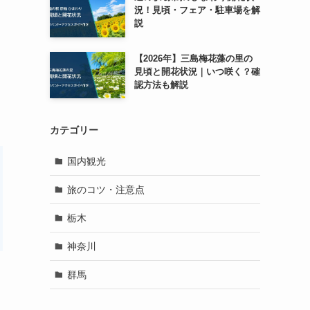
況！見頃・フェア・駐車場を解
説
【2026年】三島梅花藻の里の
見頃と開花状況｜いつ咲く？確
認方法も解説
カテゴリー
国内観光
旅のコツ・注意点
栃木
神奈川
群馬