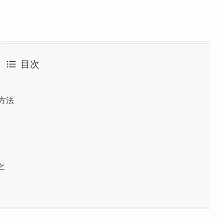
目次
方法
と
問