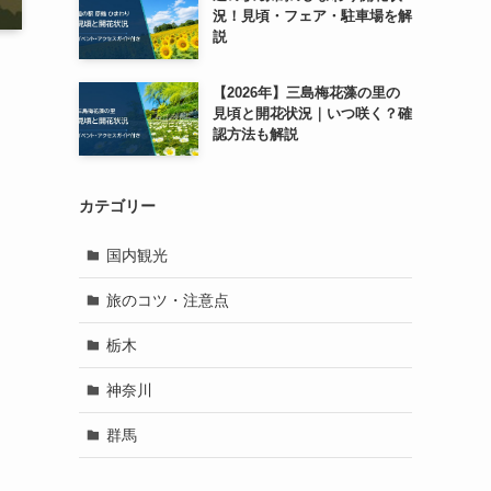
況！見頃・フェア・駐車場を解
説
【2026年】三島梅花藻の里の
見頃と開花状況｜いつ咲く？確
認方法も解説
カテゴリー
国内観光
旅のコツ・注意点
栃木
神奈川
群馬