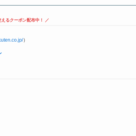
使えるクーポン配布中！ ／
kuten.co.jp/
）
ン