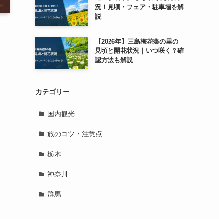
況！見頃・フェア・駐車場を解
説
【2026年】三島梅花藻の里の
見頃と開花状況｜いつ咲く？確
認方法も解説
カテゴリー
国内観光
旅のコツ・注意点
栃木
神奈川
群馬