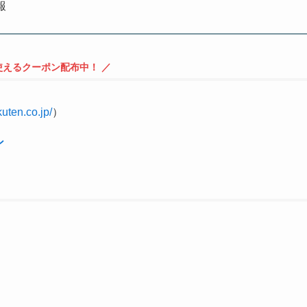
報
使えるクーポン配布中！ ／
kuten.co.jp/
）
ン