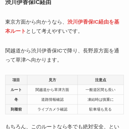
渋川伊香保IC経由
東京方面から向かうなら、
渋川伊香保IC経由を基
本ルート
として考えやすいです。
関越道から渋川伊香保ICで降り、長野原方面を通
って草津へ向かります。
項目
見方
注意点
ルート
関越道から草津方面
一般道区間も長い
冬
道路情報確認
凍結時は慎重に
到着前
ライブカメラ確認
駐車場も見る
もちろん、このルートなら冬でも絶対安全、とい