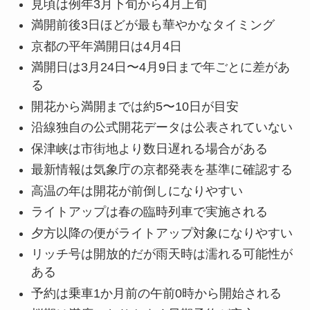
見頃は例年3月下旬から4月上旬
満開前後3日ほどが最も華やかなタイミング
京都の平年満開日は4月4日
満開日は3月24日〜4月9日まで年ごとに差があ
る
開花から満開までは約5〜10日が目安
沿線独自の公式開花データは公表されていない
保津峡は市街地より数日遅れる場合がある
最新情報は気象庁の京都発表を基準に確認する
高温の年は開花が前倒しになりやすい
ライトアップは春の臨時列車で実施される
夕方以降の便がライトアップ対象になりやすい
リッチ号は開放的だが雨天時は濡れる可能性が
ある
予約は乗車1か月前の午前0時から開始される